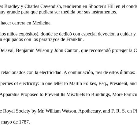
s Bradley y Charles Cavendish, tendieron en Shooter's Hill en el conda
 muy grande para que pudiera ser medida por sus instrumentos.
hacer carrera en Medicina.
os niños expósitos), donde se dedicó con especial devoción a cuidar y
n equipados con los pararrayos de Franklin.
elaval, Benjamin Wilson y John Canton, que recomendó proteger la Ca
relacionados con la electricidad. A continuación, tres de estos últimos:
perties of electricity: in one letter to Martin Folkes, Esq., President, 
Apparatus Proposed to Prevent Its Mischiefs to Buildings, More Particu
 Royal Society by Mr. William Watson, Apothecary, and F. R. S. en P
de mayo de 1787.