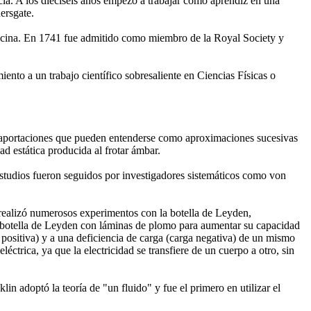
cia. A los dieciséis años empezó a trabajar como aprendiz en una
ersgate.
edicina. En 1741 fue admitido como miembro de la Royal Society y
nto a un trabajo científico sobresaliente en Ciencias Físicas o
ras aportaciones que pueden entenderse como aproximaciones sucesivas
ad estática producida al frotar ámbar.
studios fueron seguidos por investigadores sistemáticos como von
 realizó numerosos experimentos con la botella de Leyden,
e la botella de Leyden con láminas de plomo para aumentar su capacidad
 positiva) y a una deficiencia de carga (carga negativa) de un mismo
ctrica, ya que la electricidad se transfiere de un cuerpo a otro, sin
 adoptó la teoría de "un fluido" y fue el primero en utilizar el