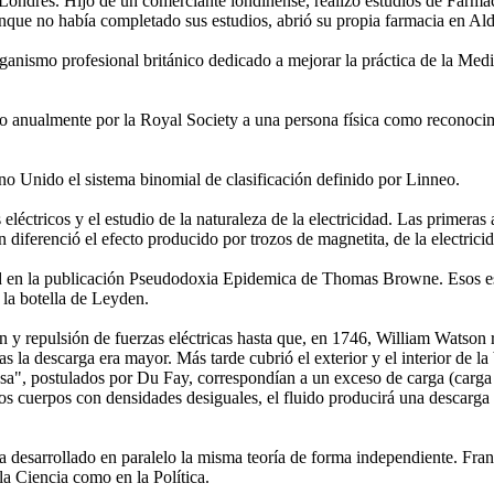
 Londres. Hijo de un comerciante londinense, realizó estudios de Farma
nque no había completado sus estudios, abrió su propia farmacia en Ald
rganismo profesional británico dedicado a mejorar la práctica de la M
 anualmente por la Royal Society a una persona física como reconocimie
ino Unido el sistema binomial de clasificación definido por Linneo.
 eléctricos y el estudio de la naturaleza de la electricidad. Las prime
 diferenció el efecto producido por trozos de magnetita, de la electricid
dad en la publicación Pseudodoxia Epidemica de Thomas Browne. Esos e
la botella de Leyden.
n y repulsión de fuerzas eléctricas hasta que, en 1746, William Watson
cas la descarga era mayor. Más tarde cubrió el exterior y el interior d
nosa", postulados por Du Fay, correspondían a un exceso de carga (carga
s cuerpos con densidades desiguales, el fluido producirá una descarga elé
sarrollado en paralelo la misma teoría de forma independiente. Franklin
la Ciencia como en la Política.