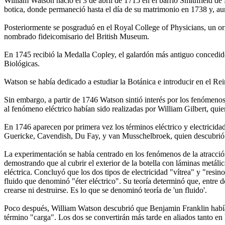
William Watson nació el 3 de abril de 1715 en el barrio Smithfield de
botica, donde permaneció hasta el día de su matrimonio en 1738 y, au
Posteriormente se posgraduó en el Royal College of Physicians, un o
nombrado fideicomisario del British Museum.
En 1745 recibió la Medalla Copley, el galardón más antiguo concedido
Biológicas.
Watson se había dedicado a estudiar la Botánica e introducir en el Re
Sin embargo, a partir de 1746 Watson sintió interés por los fenómenos
al fenómeno eléctrico habían sido realizadas por William Gilbert, quien
En 1746 aparecen por primera vez los términos eléctrico y electrici
Guericke, Cavendish, Du Fay, y van Musschelbroek, quien descubrió 
La experimentación se había centrado en los fenómenos de la atracció
demostrando que al cubrir el exterior de la botella con láminas metáli
eléctrica. Concluyó que los dos tipos de electricidad "vítrea" y "resi
fluido que denominó "éter eléctrico". Su teoría determinó que, entre do
crearse ni destruirse. Es lo que se denominó teoría de 'un fluido'.
Poco después, William Watson descubrió que Benjamin Franklin había de
término "carga". Los dos se convertirán más tarde en aliados tanto en 