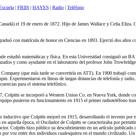
Escuela
|
FRIIS
|
HAYES
|
Radio
|
Teléfono
dá) el 19 de enero de 1872. Hijo de James Wallace y Celia Eliza. 
aduó con matrícula de honor en Ciencias en 1893. Ejerció dos años co
estudió matemáticas y física. En esta Universidad consiguió un BA en 
ados y como ayudante en el laboratorio del profesor John Trowbridge, d
Company (que más tarde se convertiría en ATT). En 1900 trabajó como 
in. Experimentaron en líneas de largas distancias de telefonía y radio, 
cuencias para el sistema telefónico.
7, Colpitts se incorporó a Western Union Co. en Nueva York, donde co
su equipo pusieron en funcionamiento en 1915 el primer radioteléfono tr
inductivo que Colpitts mejoró en 1915, desarrollando el invento por el 
en aquella época, el Oscilador de Colpitts se caracterizaba por permitir
ductor. Colpitts hizo público su descubrimiento en un artículo publica
ón por voz entre dos individuos cualesquiera en el mundo civilizado. Un 