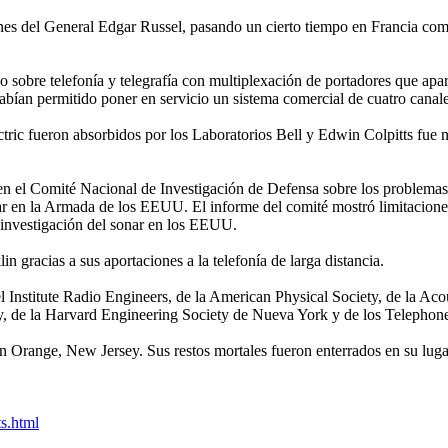
nes del General Edgar Russel, pasando un cierto tiempo en Francia com
o sobre telefonía y telegrafía con multiplexación de portadores que ap
habían permitido poner en servicio un sistema comercial de cuatro canal
ectric fueron absorbidos por los Laboratorios Bell y Edwin Colpitts fue
r en el Comité Nacional de Investigación de Defensa sobre los problemas
nar en la Armada de los EEUU. El informe del comité mostró limitacione
 investigación del sonar en los EEUU.
in gracias a sus aportaciones a la telefonía de larga distancia.
del Institute Radio Engineers, de la American Physical Society, de la Ac
 de la Harvard Engineering Society de Nueva York y de los Telephone
en Orange, New Jersey. Sus restos mortales fueron enterrados en su lu
ts.html