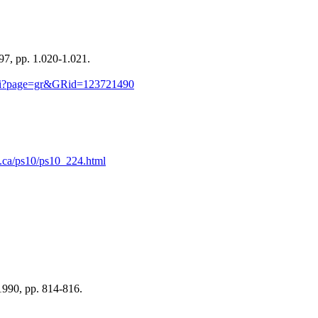
97, pp. 1.020-1.021.
.cgi?page=gr&GRid=123721490
.ca/ps10/ps10_224.html
 1990, pp. 814-816.