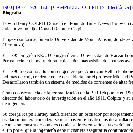
1900
|
1910
|
1920
|
BIJL
|
CAMPBELL
|
COLPITTS
|
Electrónica
|
Biografía
Edwin Henry COLPITTS nació en Point du Bute, News Brunwich (Cana
quien tuvo un hijo, Donald Bethune Colpitts.
Empezó su formación en la Universidad de Mount Allison, donde se gr
(Terranova).
En 1895 emigró a EE.UU e ingresó en la Universidad de Harvard donde 
Permaneció en Harvard durante dos años más asistiendo a cursos avanz
En 1899 fue contratado como ingeniero por American Bell Telephone 
bobinas de carga recientemente descubierta por el profesor Michael Pup
Desarrollaron también un sistema de medidas de corrientes de altas fre
Como consecuencia de la reorganización de la Bell Telephone en 190
director del laboratorio de investigación en el año 1911. Colpitts y 
de ingeniería.
Su colega Ralph Hartley había diseñado un oscilador por acoplamiento 
oscilador pudiera considerarse uno más entre los diseños desarrollados 
de tensión construido con dos condensadores en serie a través del in
el fin por el que la ingeniería debe luchar era asegurar la comunicaci