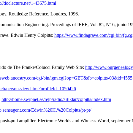
p://doclecture.net/1-43675.html
logy. Routledge Reference, Londres, 1996.
 Comunication Engineering. Procedings of IEEE, Vol. 85, Nº 6, junio 19
 grave. Edwin Henry Colpitts:
https://www.findagrave.com/cgi-bin/fg
ido de The Franke/Colucci Family Web Site:
http://www.ourgenealogy
otsweb.ancestry.com/cgi-bin/igm.cgi?op=GET&db=colpitts-03&id=I555
web/person-view.html?profileId=1050426
e
http://home.swipnet.se/relp/radio/artiklar/colpitts/index.htm
rio.sensagent.com/Edwin%20H.%20Colpitts/pt-pt/
e push-pull amplifier. Electronic Worlds and Wireless World, september