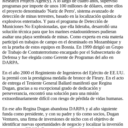
Research Projects Agency). A lo largo de cuatro años, supervisó
programas por importe de unos 100 millones de dólares, entre ellos
el proyecto denominado 'Nariz de Perro', sistema avanzado de
detección de minas terrestres, basado en la localización química de
explosivos enterrados. Y para el programa de Detección de
Municiones No Explosionadas, que ella lideraba, desarrolló una
solución técnica para que los marines estadounidenses pudieran
asaltar una playa sembrada de minas. Como experta en esta materia
participó en trabajos de campo en el desminado en Mozambique y
en la prueba de estos equipos en Bosnia. En 1999 dirigió un Grupo
de Trabajo de Contraterrorismo encargado por el Subsecretario de
Defensa y fue elegida como Gerente de Programas del año en
DARPA.
En el año 2000 el Regimiento de Ingenieros del Ejército de EE.UU.
la premió con la prestigiosa medalla de bronce de Fleury. En el acto
de entrega el Teniente General Ballard manifestó que Regina
Dugan, gracias a su excepcional grado de dedicación y
perseverancia, encontró una solución para una misión
extraordinariamente difícil con riesgo de pérdida de vidas humanas.
En ese año Regina Dugan abandona DARPA y al año siguiente
funda como presidente, y con su padre y tío como socios, Dugan
Ventures, una firma de inversiones de nicho con el objetivo de
identificar nuevas oportunidades de negocio y localizar la inversión