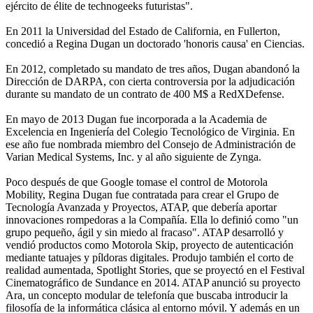
ejército de élite de technogeeks futuristas".
En 2011 la Universidad del Estado de California, en Fullerton,
concedió a Regina Dugan un doctorado 'honoris causa' en Ciencias.
En 2012, completado su mandato de tres años, Dugan abandonó la
Dirección de DARPA, con cierta controversia por la adjudicación
durante su mandato de un contrato de 400 M$ a RedXDefense.
En mayo de 2013 Dugan fue incorporada a la Academia de
Excelencia en Ingeniería del Colegio Tecnológico de Virginia. En
ese año fue nombrada miembro del Consejo de Administración de
Varian Medical Systems, Inc. y al año siguiente de Zynga.
Poco después de que Google tomase el control de Motorola
Mobility, Regina Dugan fue contratada para crear el Grupo de
Tecnología Avanzada y Proyectos, ATAP, que debería aportar
innovaciones rompedoras a la Compañía. Ella lo definió como "un
grupo pequeño, ágil y sin miedo al fracaso". ATAP desarrolló y
vendió productos como Motorola Skip, proyecto de autenticación
mediante tatuajes y píldoras digitales. Produjo también el corto de
realidad aumentada, Spotlight Stories, que se proyectó en el Festival
Cinematográfico de Sundance en 2014. ATAP anunció su proyecto
Ara, un concepto modular de telefonía que buscaba introducir la
filosofía de la informática clásica al entorno móvil. Y además en un