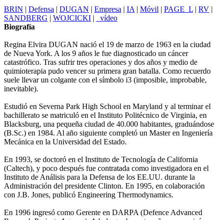
BRIN
|
Defensa
|
DUGAN
|
Empresa
|
IA
|
Móvil
|
PAGE_L
|
RV
|
SANDBERG
|
WOJCICKI
|
_vídeo
Biografía
Regina Elvira DUGAN nació el 19 de marzo de 1963 en la ciudad
de Nueva York. A los 9 años le fue diagnosticado un cáncer
catastrófico. Tras sufrir tres operaciones y dos años y medio de
quimioterapia pudo vencer su primera gran batalla. Como recuerdo
suele llevar un colgante con el símbolo i3 (imposible, improbable,
inevitable).
Estudió en Severna Park High School en Maryland y al terminar el
bachillerato se matriculó en el Instituto Politécnico de Virginia, en
Blacksburg, una pequeña ciudad de 40.000 habitantes, graduándose
(B.Sc.) en 1984. Al año siguiente completó un Master en Ingeniería
Mecánica en la Universidad del Estado.
En 1993, se doctoró en el Instituto de Tecnología de California
(Caltech), y poco después fue contratada como investigadora en el
Instituto de Análisis para la Defensa de los EE.UU. durante la
Administración del presidente Clinton. En 1995, en colaboración
con J.B. Jones, publicó Engineering Thermodynamics.
En 1996 ingresó como Gerente en DARPA (Defence Advanced