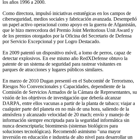
los años 1996 a 2000.
Como directora, impulsó iniciativas estratégicas en los campos de
ciberseguridad, medios sociales y fabricación avanzada. Desempeñó
un papel activo operacional como apoyo en la guerra de Afganistán,
que le hizo merecedora del Premio Joint Meritorious Unit Award y
de los premios otorgados por la Oficina del Secretario de Defensa
por Servicio Excepcional y por Logro Destacado.
En 2009 patentó un dispositivo móvil, a lomo de perros, capaz de
detectar explosivos. En ese mismo año RedXDefense obtuvo la
patente de un sistema de seguridad para rastrear visitantes en
parques de atracciones y lugares públicos similares.
En marzo de 2010 Dugan presentó en el Subcomité de Terrorismo,
Riesgos No Convencionales y Capacidades, dependiente de la
Comisión de Servicios Armados de la Cámara de Representantes, su
visión de los objetivos de investigación que debería alcanzar
DARPA, entre ellos vacunas a partir de la planta de tabaco; viajar a
cualquier parte del planeta en no más de una hora, saliendo de la
atmósfera y alcanzado velocidad de 20 mach; envío y manejo de
información siempre encriptada para la seguridad informática sin
nunca desencriptarla; biomimesis (sistemas biológicos para
soluciones tecnológicas). Recomendó asimismo "una mayor
inversión en educación e industria de alto nivel para desarrollar un