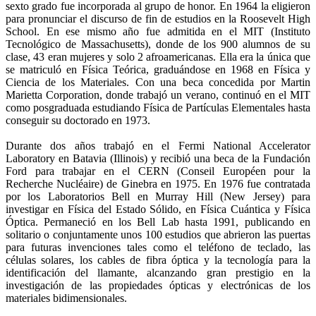
sexto grado fue incorporada al grupo de honor. En 1964 la eligieron
para pronunciar el discurso de fin de estudios en la Roosevelt High
School. En ese mismo año fue admitida en el MIT (Instituto
Tecnológico de Massachusetts), donde de los 900 alumnos de su
clase, 43 eran mujeres y solo 2 afroamericanas. Ella era la única que
se matriculó en Física Teórica, graduándose en 1968 en Física y
Ciencia de los Materiales. Con una beca concedida por Martin
Marietta Corporation, donde trabajó un verano, continuó en el MIT
como posgraduada estudiando Física de Partículas Elementales hasta
conseguir su doctorado en 1973.
Durante dos años trabajó en el Fermi National Accelerator
Laboratory en Batavia (Illinois) y recibió una beca de la Fundación
Ford para trabajar en el CERN (Conseil Européen pour la
Recherche Nucléaire) de Ginebra en 1975. En 1976 fue contratada
por los Laboratorios Bell en Murray Hill (New Jersey) para
investigar en Física del Estado Sólido, en Física Cuántica y Física
Óptica. Permaneció en los Bell Lab hasta 1991, publicando en
solitario o conjuntamente unos 100 estudios que abrieron las puertas
para futuras invenciones tales como el teléfono de teclado, las
células solares, los cables de fibra óptica y la tecnología para la
identificación del llamante, alcanzando gran prestigio en la
investigación de las propiedades ópticas y electrónicas de los
materiales bidimensionales.