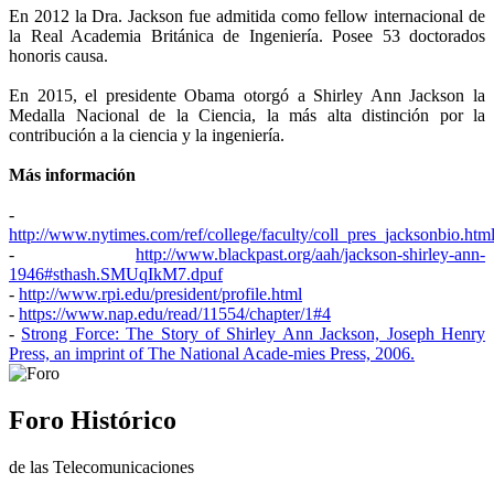
En 2012 la Dra. Jackson fue admitida como fellow internacional de
la Real Academia Británica de Ingeniería. Posee 53 doctorados
honoris causa.
En 2015, el presidente Obama otorgó a Shirley Ann Jackson la
Medalla Nacional de la Ciencia, la más alta distinción por la
contribución a la ciencia y la ingeniería.
Más información
-
http://www.nytimes.com/ref/college/faculty/coll_pres_jacksonbio.htm
-
http://www.blackpast.org/aah/jackson-shirley-ann-
1946#sthash.SMUqIkM7.dpuf
-
http://www.rpi.edu/president/profile.html
-
https://www.nap.edu/read/11554/chapter/1#4
-
Strong Force: The Story of Shirley Ann Jackson, Joseph Henry
Press, an imprint of The National Acade-mies Press, 2006.
Foro Histórico
de las Telecomunicaciones