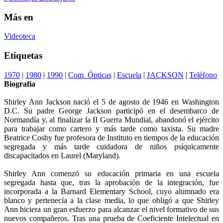
Más en
Videoteca
Etiquetas
1970
|
1980
|
1990
|
Com_Ópticas
|
Escuela
|
JACKSON
|
Teléfono
Biografía
Shirley Ann Jackson nació el 5 de agosto de 1946 en Washington
D.C. Su padre George Jackson participó en el desembarco de
Normandía y, al finalizar la II Guerra Mundial, abandonó el ejército
para trabajar como cartero y más tarde como taxista. Su madre
Beatrice Cosby fue profesora de Instituto en tiempos de la educación
segregada y más tarde cuidadora de niños psíquicamente
discapacitados en Laurel (Maryland).
Shirley Ann comenzó su educación primaria en una escuela
segregada hasta que, tras la aprobación de la integración, fue
incorporada a la Barnard Elementary School, cuyo alumnado era
blanco y pertenecía a la clase media, lo que obligó a que Shirley
Ann hiciera un gran esfuerzo para alcanzar el nivel formativo de sus
nuevos compañeros. Tras una prueba de Coeficiente Intelectual en