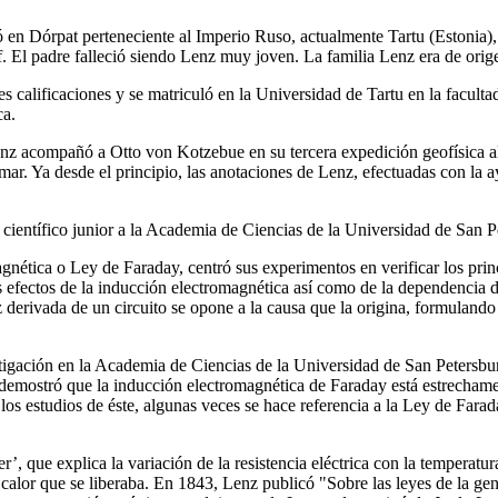
Dórpat perteneciente al Imperio Ruso, actualmente Tartu (Estonia), el
f. El padre falleció siendo Lenz muy joven. La familia Lenz era de orig
es calificaciones y se matriculó en la Universidad de Tartu en la facu
ca.
nz acompañó a Otto von Kotzebue en su tercera expedición geofísica a
mar. Ya desde el principio, las anotaciones de Lenz, efectuadas con la a
ientífico junior a la Academia de Ciencias de la Universidad de San P
ética o Ley de Faraday, centró sus experimentos en verificar los princ
s efectos de la inducción electromagnética así como de la dependencia de
z derivada de un circuito se opone a la causa que la origina, formulan
gación en la Academia de Ciencias de la Universidad de San Petersburg
 demostró que la inducción electromagnética de Faraday está estrecham
os estudios de éste, algunas veces se hace referencia a la Ley de Farad
’, que explica la variación de la resistencia eléctrica con la temperatura
 calor que se liberaba. En 1843, Lenz publicó "Sobre las leyes de la gen