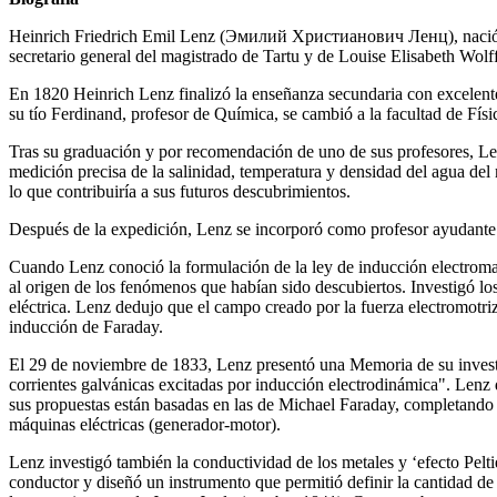
Heinrich Friedrich Emil Lenz (Эмилий Христианович Ленц), nació en 
secretario general del magistrado de Tartu y de Louise Elisabeth Wolf
En 1820 Heinrich Lenz finalizó la enseñanza secundaria con excelent
su tío Ferdinand, profesor de Química, se cambió a la facultad de Físi
Tras su graduación y por recomendación de uno de sus profesores, Le
medición precisa de la salinidad, temperatura y densidad del agua del 
lo que contribuiría a sus futuros descubrimientos.
Después de la expedición, Lenz se incorporó como profesor ayudante c
Cuando Lenz conoció la formulación de la ley de inducción electromagn
al origen de los fenómenos que habían sido descubiertos. Investigó lo
eléctrica. Lenz dedujo que el campo creado por la fuerza electromotri
inducción de Faraday.
El 29 de noviembre de 1833, Lenz presentó una Memoria de su investi
corrientes galvánicas excitadas por inducción electrodinámica". Lenz
sus propuestas están basadas en las de Michael Faraday, completando l
máquinas eléctricas (generador-motor).
Lenz investigó también la conductividad de los metales y ‘efecto Peltier
conductor y diseñó un instrumento que permitió definir la cantidad de