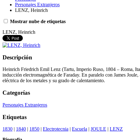
Personajes Extranjeros
LENZ, Heinrich
Mostrar nube de etiquetas
LENZ, Heinrich
Descripción
Heinrich Friedrich Emil Lenz (Tartu, Imperio Ruso, 1804 – Roma, Ital
inducción electromagnética de Faraday. En paralelo con James Joule, 
eléctrica de los metales y su grado de calentamiento.
Categorías
Personajes Extranjeros
Etiquetas
1830
|
1840
|
1850
|
Electrotecnia
|
Escuela
|
JOULE
|
LENZ
Biografía