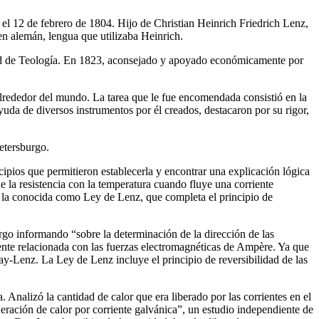
 12 de febrero de 1804. Hijo de Christian Heinrich Friedrich Lenz,
en alemán, lengua que utilizaba Heinrich.
ltad de Teología. En 1823, aconsejado y apoyado económicamente por
lrededor del mundo. La tarea que le fue encomendada consistió en la
yuda de diversos instrumentos por él creados, destacaron por su rigor,
etersburgo.
ipios que permitieron establecerla y encontrar una explicación lógica
 la resistencia con la temperatura cuando fluye una corriente
do la conocida como Ley de Lenz, que completa el principio de
o informando “sobre la determinación de la dirección de las
ente relacionada con las fuerzas electromagnéticas de Ampère. Ya que
ay-Lenz. La Ley de Lenz incluye el principio de reversibilidad de las
. Analizó la cantidad de calor que era liberado por las corrientes en el
eración de calor por corriente galvánica”, un estudio independiente de