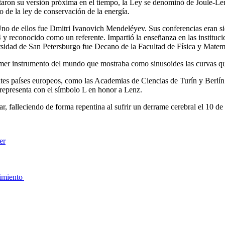
ron su versión próxima en el tiempo, la Ley se denominó de Joule-Lenz
o de la ley de conservación de la energía.
Uno de ellos fue Dmitri Ivanovich Mendeléyev. Sus conferencias eran 
 y reconocido como un referente. Impartió la enseñanza en las instituci
rsidad de San Petersburgo fue Decano de la Facultad de Física y Matemát
imer instrumento del mundo que mostraba como sinusoides las curvas qu
tes países europeos, como las Academias de Ciencias de Turín y Berlín. F
 representa con el símbolo L en honor a Lenz.
ar, falleciendo de forma repentina al sufrir un derrame cerebral el 10 d
er
rimiento