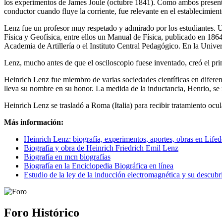
los experimentos de James Joule (octubre 1841). Como ambos presenta
conductor cuando fluye la corriente, fue relevante en el establecimient
Lenz fue un profesor muy respetado y admirado por los estudiantes. 
Física y Geofísica, entre ellos un Manual de Física, publicado en 1864
Academia de Artillería o el Instituto Central Pedagógico. En la Unive
Lenz, mucho antes de que el osciloscopio fuese inventado, creó el pr
Heinrich Lenz fue miembro de varias sociedades científicas en diferen
lleva su nombre en su honor. La medida de la inductancia, Henrio, se
Heinrich Lenz se trasladó a Roma (Italia) para recibir tratamiento ocul
Más información:
Heinrich Lenz: biografía, experimentos, aportes, obras en Lifed
Biografía y obra de Heinrich Friedrich Emil Lenz
Biografía en mcn biografías
Biografía en la Enciclopedia Biográfica en línea
Estudio de la ley de la inducción electromagnética y su descub
Foro Histórico