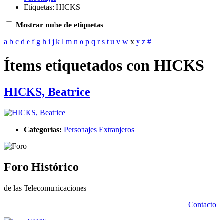
Etiquetas: HICKS
Mostrar nube de etiquetas
a
b
c
d
e
f
g
h
i
j
k
l
m
n
o
p
q
r
s
t
u
v
w
x
y
z
#
Ítems etiquetados con HICKS
HICKS, Beatrice
Categorías:
Personajes Extranjeros
Foro Histórico
de las Telecomunicaciones
Contacto