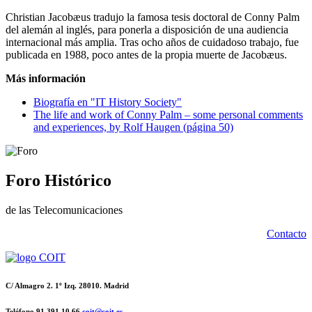
Christian Jacobæus tradujo la famosa tesis doctoral de Conny Palm
del alemán al inglés, para ponerla a disposición de una audiencia
internacional más amplia. Tras ocho años de cuidadoso trabajo, fue
publicada en 1988, poco antes de la propia muerte de Jacobæus.
Más información
Biografía en "IT History Society"
The life and work of Conny Palm – some personal comments
and experiences, by Rolf Haugen (página 50)
Foro Histórico
de las Telecomunicaciones
Contacto
C/ Almagro 2. 1º Izq. 28010. Madrid
Teléfono 91 391 10 66
coit@coit.es