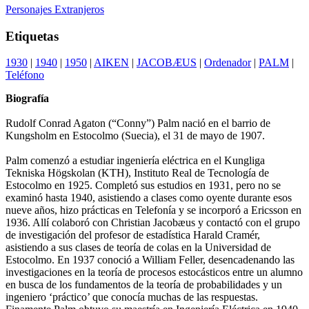
Personajes Extranjeros
Etiquetas
1930
|
1940
|
1950
|
AIKEN
|
JACOBÆUS
|
Ordenador
|
PALM
|
Teléfono
Biografía
Rudolf Conrad Agaton (“Conny”) Palm nació en el barrio de
Kungsholm en Estocolmo (Suecia), el 31 de mayo de 1907.
Palm comenzó a estudiar ingeniería eléctrica en el Kungliga
Tekniska Högskolan (KTH), Instituto Real de Tecnología de
Estocolmo en 1925. Completó sus estudios en 1931, pero no se
examinó hasta 1940, asistiendo a clases como oyente durante esos
nueve años, hizo prácticas en Telefonía y se incorporó a Ericsson en
1936. Allí colaboró con Christian Jacobæus y contactó con el grupo
de investigación del profesor de estadística Harald Cramér,
asistiendo a sus clases de teoría de colas en la Universidad de
Estocolmo. En 1937 conoció a William Feller, desencadenando las
investigaciones en la teoría de procesos estocásticos entre un alumno
en busca de los fundamentos de la teoría de probabilidades y un
ingeniero ‘práctico’ que conocía muchas de las respuestas.