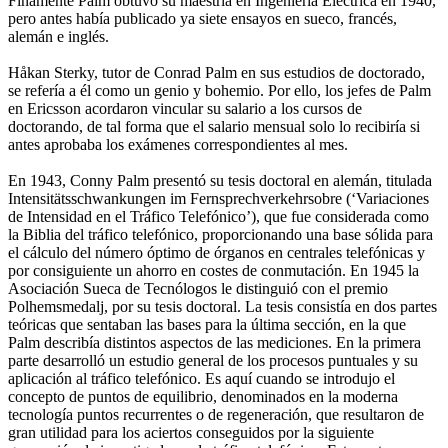
Finamente Palm obtuvo su maestría en Ingeniería Eléctrica en 1940,
pero antes había publicado ya siete ensayos en sueco, francés,
alemán e inglés.
Håkan Sterky, tutor de Conrad Palm en sus estudios de doctorado,
se refería a él como un genio y bohemio. Por ello, los jefes de Palm
en Ericsson acordaron vincular su salario a los cursos de
doctorando, de tal forma que el salario mensual solo lo recibiría si
antes aprobaba los exámenes correspondientes al mes.
En 1943, Conny Palm presentó su tesis doctoral en alemán, titulada
Intensitätsschwankungen im Fernsprechverkehrsobre (‘Variaciones
de Intensidad en el Tráfico Telefónico’), que fue considerada como
la Biblia del tráfico telefónico, proporcionando una base sólida para
el cálculo del número óptimo de órganos en centrales telefónicas y
por consiguiente un ahorro en costes de conmutación. En 1945 la
Asociación Sueca de Tecnólogos le distinguió con el premio
Polhemsmedalj, por su tesis doctoral. La tesis consistía en dos partes
teóricas que sentaban las bases para la última sección, en la que
Palm describía distintos aspectos de las mediciones. En la primera
parte desarrolló un estudio general de los procesos puntuales y su
aplicación al tráfico telefónico. Es aquí cuando se introdujo el
concepto de puntos de equilibrio, denominados en la moderna
tecnología puntos recurrentes o de regeneración, que resultaron de
gran utilidad para los aciertos conseguidos por la siguiente