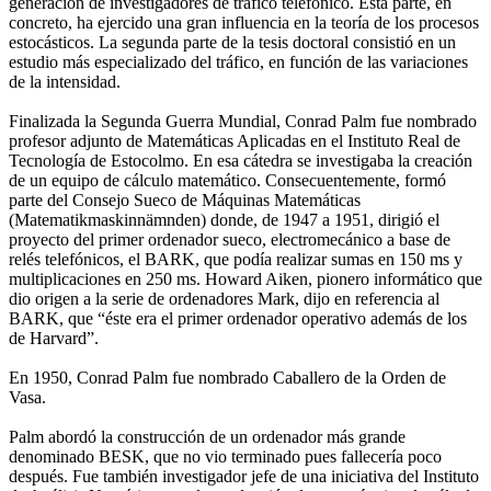
generación de investigadores de tráfico telefónico. Esta parte, en
concreto, ha ejercido una gran influencia en la teoría de los procesos
estocásticos. La segunda parte de la tesis doctoral consistió en un
estudio más especializado del tráfico, en función de las variaciones
de la intensidad.
Finalizada la Segunda Guerra Mundial, Conrad Palm fue nombrado
profesor adjunto de Matemáticas Aplicadas en el Instituto Real de
Tecnología de Estocolmo. En esa cátedra se investigaba la creación
de un equipo de cálculo matemático. Consecuentemente, formó
parte del Consejo Sueco de Máquinas Matemáticas
(Matematikmaskinnämnden) donde, de 1947 a 1951, dirigió el
proyecto del primer ordenador sueco, electromecánico a base de
relés telefónicos, el BARK, que podía realizar sumas en 150 ms y
multiplicaciones en 250 ms. Howard Aiken, pionero informático que
dio origen a la serie de ordenadores Mark, dijo en referencia al
BARK, que “éste era el primer ordenador operativo además de los
de Harvard”.
En 1950, Conrad Palm fue nombrado Caballero de la Orden de
Vasa.
Palm abordó la construcción de un ordenador más grande
denominado BESK, que no vio terminado pues fallecería poco
después. Fue también investigador jefe de una iniciativa del Instituto