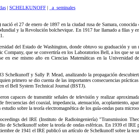
das
|
SCHELKUNOFF
|
_a_seminales
ció el 27 de enero de 1897 en la ciudad rusa de Samara, conocida
Mundial y la Revolución bolchevique. En 1917 fue llamado a filas y ent
1.
iversidad del Estado de Washington, donde obtuvo su graduación y un
ric Company, que se convertiría en los Laboratorios Bell, a los que se
ose en ese mismo año en Ciencias Matemáticas en la Universidad de 
33 Schelkunoff y Sally P. Mead, analizando la propagación descubier
e quien primero se dio cuenta de las importantes consecuencias práctic
s en el Bell System Technical Journal (BSTJ).
on capaces de transmitir señales de televisión y realizar aproximada
 de frecuencias del coaxial, impedancia, atenuación, acoplamiento, apan
estudio sobre la teoría electromagnética de los guía-ondas para microo
ceedings del IRE (Instituto de Radioingeniería) "Transmission The
tudio de Schelkunoff sobre la teoría de ondas esféricas. En 1939 el IRE
ptiembre de 1941 el IRE publicó un artículo de Schelkunoff sobre la teor