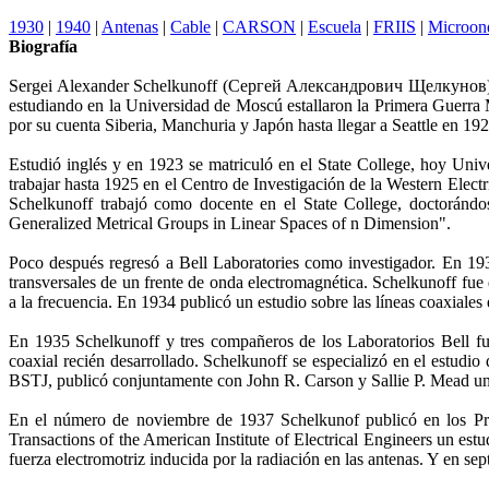
1930
|
1940
|
Antenas
|
Cable
|
CARSON
|
Escuela
|
FRIIS
|
Microon
Biografía
Sergei Alexander Schelkunoff (Сергей Александрович Щелкунов) na
estudiando en la Universidad de Moscú estallaron la Primera Guerra 
por su cuenta Siberia, Manchuria y Japón hasta llegar a Seattle en 192
Estudió inglés y en 1923 se matriculó en el State College, hoy Un
trabajar hasta 1925 en el Centro de Investigación de la Western Elect
Schelkunoff trabajó como docente en el State College, doctoránd
Generalized Metrical Groups in Linear Spaces of n Dimension".
Poco después regresó a Bell Laboratories como investigador. En 19
transversales de un frente de onda electromagnética. Schelkunoff fu
a la frecuencia. En 1934 publicó un estudio sobre las líneas coaxiale
En 1935 Schelkunoff y tres compañeros de los Laboratorios Bell fuer
coaxial recién desarrollado. Schelkunoff se especializó en el estudio
BSTJ, publicó conjuntamente con John R. Carson y Sallie P. Mead un 
En el número de noviembre de 1937 Schelkunof publicó en los Pro
Transactions of the American Institute of Electrical Engineers un es
fuerza electromotriz inducida por la radiación en las antenas. Y en se