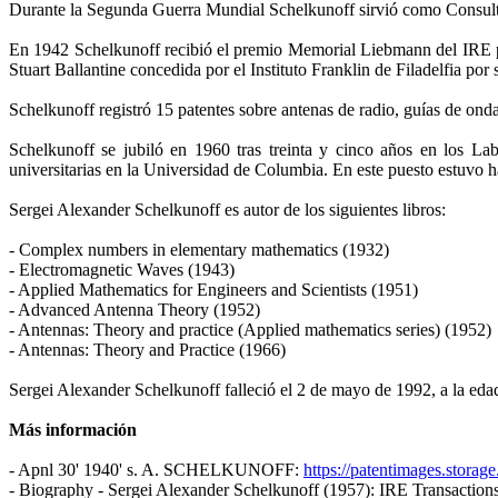
Durante la Segunda Guerra Mundial Schelkunoff sirvió como Consult
En 1942 Schelkunoff recibió el premio Memorial Liebmann del IRE por
Stuart Ballantine concedida por el Instituto Franklin de Filadelfia p
Schelkunoff registró 15 patentes sobre antenas de radio, guías de ond
Schelkunoff se jubiló en 1960 tras treinta y cinco años en los Lab
universitarias en la Universidad de Columbia. En este puesto estuvo 
Sergei Alexander Schelkunoff es autor de los siguientes libros:
- Complex numbers in elementary mathematics (1932)
- Electromagnetic Waves (1943)
- Applied Mathematics for Engineers and Scientists (1951)
- Advanced Antenna Theory (1952)
- Antennas: Theory and practice (Applied mathematics series) (1952)
- Antennas: Theory and Practice (1966)
Sergei Alexander Schelkunoff falleció el 2 de mayo de 1992, a la ed
Más información
- Apnl 30' 1940' s. A. SCHELKUNOFF:
https://patentimages.stora
- Biography - Sergei Alexander Schelkunoff (1957): IRE Transactio