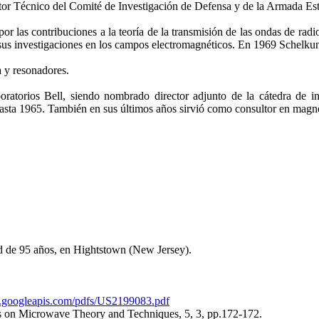
or Técnico del Comité de Investigación de Defensa y de la Armada Es
 las contribuciones a la teoría de la transmisión de las ondas de ra
or sus investigaciones en los campos electromagnéticos. En 1969 Schelku
a y resonadores.
oratorios Bell, siendo nombrado director adjunto de la cátedra de i
hasta 1965. También en sus últimos años sirvió como consultor en magn
ad de 95 años, en Hightstown (New Jersey).
ge.googleapis.com/pdfs/US2199083.pdf
ns on Microwave Theory and Techniques, 5, 3, pp.172-172.