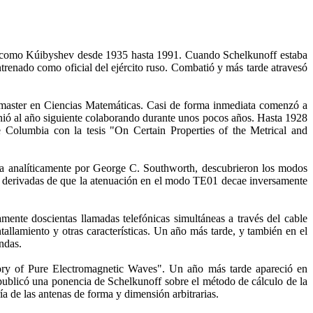
 como Kúibyshev desde 1935 hasta 1991. Cuando Schelkunoff estaba
renado como oficial del ejército ruso. Combatió y más tarde atravesó
 master en Ciencias Matemáticas. Casi de forma inmediata comenzó a
 unió al año siguiente colaborando durante unos pocos años. Hasta 1928
Columbia con la tesis "On Certain Properties of the Metrical and
ta analíticamente por George C. Southworth, descubrieron los modos
as derivadas de que la atenuación en el modo TE01 decae inversamente
mente doscientas llamadas telefónicas simultáneas a través del cable
tallamiento y otras características. Un año más tarde, y también en el
ndas.
ory of Pure Electromagnetic Waves". Un año más tarde apareció en
 publicó una ponencia de Schelkunoff sobre el método de cálculo de la
ía de las antenas de forma y dimensión arbitrarias.