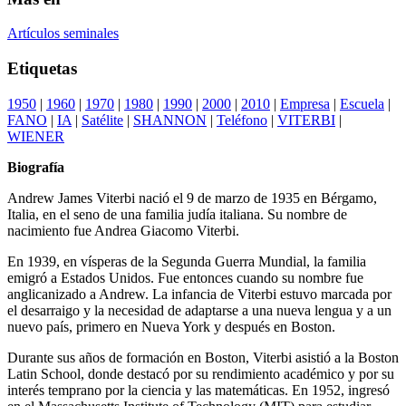
Artículos seminales
Etiquetas
1950
|
1960
|
1970
|
1980
|
1990
|
2000
|
2010
|
Empresa
|
Escuela
|
FANO
|
IA
|
Satélite
|
SHANNON
|
Teléfono
|
VITERBI
|
WIENER
Biografía
Andrew James Viterbi nació el 9 de marzo de 1935 en Bérgamo,
Italia, en el seno de una familia judía italiana. Su nombre de
nacimiento fue Andrea Giacomo Viterbi.
En 1939, en vísperas de la Segunda Guerra Mundial, la familia
emigró a Estados Unidos. Fue entonces cuando su nombre fue
anglicanizado a Andrew. La infancia de Viterbi estuvo marcada por
el desarraigo y la necesidad de adaptarse a una nueva lengua y a un
nuevo país, primero en Nueva York y después en Boston.
Durante sus años de formación en Boston, Viterbi asistió a la Boston
Latin School, donde destacó por su rendimiento académico y por su
interés temprano por la ciencia y las matemáticas. En 1952, ingresó