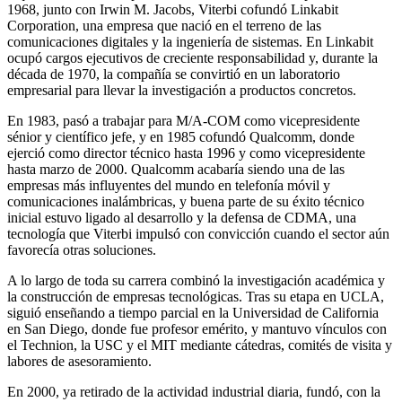
1968, junto con Irwin M. Jacobs, Viterbi cofundó Linkabit
Corporation, una empresa que nació en el terreno de las
comunicaciones digitales y la ingeniería de sistemas. En Linkabit
ocupó cargos ejecutivos de creciente responsabilidad y, durante la
década de 1970, la compañía se convirtió en un laboratorio
empresarial para llevar la investigación a productos concretos.
En 1983, pasó a trabajar para M/A-COM como vicepresidente
sénior y científico jefe, y en 1985 cofundó Qualcomm, donde
ejerció como director técnico hasta 1996 y como vicepresidente
hasta marzo de 2000. Qualcomm acabaría siendo una de las
empresas más influyentes del mundo en telefonía móvil y
comunicaciones inalámbricas, y buena parte de su éxito técnico
inicial estuvo ligado al desarrollo y la defensa de CDMA, una
tecnología que Viterbi impulsó con convicción cuando el sector aún
favorecía otras soluciones.
A lo largo de toda su carrera combinó la investigación académica y
la construcción de empresas tecnológicas. Tras su etapa en UCLA,
siguió enseñando a tiempo parcial en la Universidad de California
en San Diego, donde fue profesor emérito, y mantuvo vínculos con
el Technion, la USC y el MIT mediante cátedras, comités de visita y
labores de asesoramiento.
En 2000, ya retirado de la actividad industrial diaria, fundó, con la