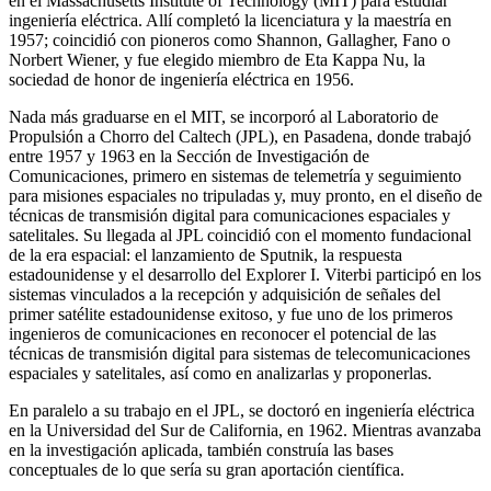
en el Massachusetts Institute of Technology (MIT) para estudiar
ingeniería eléctrica. Allí completó la licenciatura y la maestría en
1957; coincidió con pioneros como Shannon, Gallagher, Fano o
Norbert Wiener, y fue elegido miembro de Eta Kappa Nu, la
sociedad de honor de ingeniería eléctrica en 1956.
Nada más graduarse en el MIT, se incorporó al Laboratorio de
Propulsión a Chorro del Caltech (JPL), en Pasadena, donde trabajó
entre 1957 y 1963 en la Sección de Investigación de
Comunicaciones, primero en sistemas de telemetría y seguimiento
para misiones espaciales no tripuladas y, muy pronto, en el diseño de
técnicas de transmisión digital para comunicaciones espaciales y
satelitales. Su llegada al JPL coincidió con el momento fundacional
de la era espacial: el lanzamiento de Sputnik, la respuesta
estadounidense y el desarrollo del Explorer I. Viterbi participó en los
sistemas vinculados a la recepción y adquisición de señales del
primer satélite estadounidense exitoso, y fue uno de los primeros
ingenieros de comunicaciones en reconocer el potencial de las
técnicas de transmisión digital para sistemas de telecomunicaciones
espaciales y satelitales, así como en analizarlas y proponerlas.
En paralelo a su trabajo en el JPL, se doctoró en ingeniería eléctrica
en la Universidad del Sur de California, en 1962. Mientras avanzaba
en la investigación aplicada, también construía las bases
conceptuales de lo que sería su gran aportación científica.