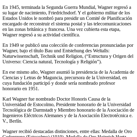
En 1945, terminada la Segunda Guerra Mundial, Wagner regresó a
su lugar de nacimiento, Friedrichsdorf. Y el gobierno militar de los
Estados Unidos le nombró para presidir un Comité de Planificación
encargado de reconstruir el sistema postal y las telecomunicaciones
en las zonas británica y francesa. Una vez cubierta esta etapa,
Wagner regresó a su actividad científica.
En 1949 se publicó una colección de conferencias pronunciadas por
Wagner, bajo el título Bau und Entstehung des Weltalls:
Naturwissenschaft, Technik und Religion, (“Estructura y Origen del
Universo: Ciencia natural, Tecnología y Religión”).
En ese mismo año, Wagner asumió la presidencia de la Academia de
Ciencias y Letras de Maguncia, precursora de la Universidad, en
cuya fundación participó y donde sería nombrado profesor
honorario en 1951.
Karl Wagner fue nombrado Doctor Honoris Causa de la
Universidad de Estocolmo, Presidente honorario de la Universidad
Tecnológica de Darmstadt y Miembro honorario de la Asociación de
Ingenieros Eléctricos Alemanes y de la Asociación Electrotécnica e.
V., Berlín.
Wagner recibió destacadas distinciones, entre ellas: Medalla de Oro
Cedergrene (Estocolmo) (1919), Medalla de Oro Heinrich Hertz