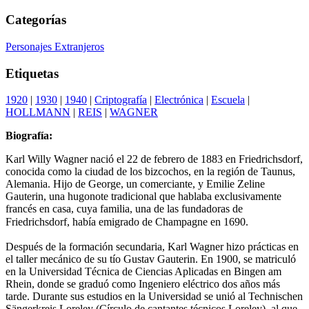
Categorías
Personajes Extranjeros
Etiquetas
1920
|
1930
|
1940
|
Criptografía
|
Electrónica
|
Escuela
|
HOLLMANN
|
REIS
|
WAGNER
Biografía:
Karl Willy Wagner nació el 22 de febrero de 1883 en Friedrichsdorf,
conocida como la ciudad de los bizcochos, en la región de Taunus,
Alemania. Hijo de George, un comerciante, y Emilie Zeline
Gauterin, una hugonote tradicional que hablaba exclusivamente
francés en casa, cuya familia, una de las fundadoras de
Friedrichsdorf, había emigrado de Champagne en 1690.
Después de la formación secundaria, Karl Wagner hizo prácticas en
el taller mecánico de su tío Gustav Gauterin. En 1900, se matriculó
en la Universidad Técnica de Ciencias Aplicadas en Bingen am
Rhein, donde se graduó como Ingeniero eléctrico dos años más
tarde. Durante sus estudios en la Universidad se unió al Technischen
Sängerkreis Loreley (Círculo de cantantes técnicos Loreley), al que