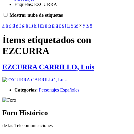
Etiquetas: EZCURRA
Mostrar nube de etiquetas
a
b
c
d
e
f
g
h
i
j
k
l
m
n
o
p
q
r
s
t
u
v
w
x
y
z
#
Ítems etiquetados con
EZCURRA
EZCURRA CARRILLO, Luis
Categorías:
Personajes Españoles
Foro Histórico
de las Telecomunicaciones