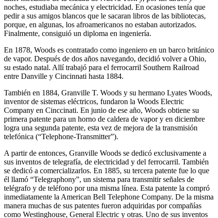
noches, estudiaba mecánica y electricidad. En ocasiones tenía que
pedir a sus amigos blancos que le sacaran libros de las bibliotecas,
porque, en algunas, los afroamericanos no estaban autorizados.
Finalmente, consiguió un diploma en ingeniería.
En 1878, Woods es contratado como ingeniero en un barco británico
de vapor. Después de dos años navegando, decidió volver a Ohio,
su estado natal. Allí trabajó para el ferrocarril Southern Railroad
entre Danville y Cincinnati hasta 1884.
También en 1884, Granville T. Woods y su hermano Lyates Woods,
inventor de sistemas eléctricos, fundaron la Woods Electric
Company en Cinccinati. En junio de ese año, Woods obtiene su
primera patente para un horno de caldera de vapor y en diciembre
logra una segunda patente, esta vez de mejora de la transmisión
telefónica (“Telephone-Transmitter”).
A partir de entonces, Granville Woods se dedicó exclusivamente a
sus inventos de telegrafía, de electricidad y del ferrocarril. También
se dedicó a comercializarlos. En 1885, su tercera patente fue lo que
él llamó “Telegraphony”, un sistema para transmitir señales de
telégrafo y de teléfono por una misma línea. Esta patente la compró
inmediatamente la American Bell Telephone Company. De la misma
manera muchas de sus patentes fueron adquiridas por compañías
como Westinghouse, General Electric y otras. Uno de sus inventos