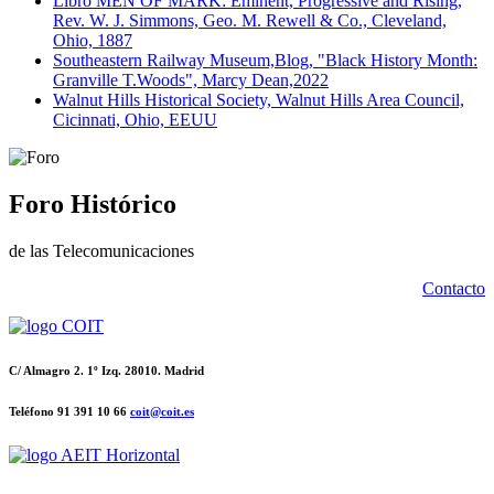
Libro MEN OF MARK: Eminent, Progressive and Rising,
Rev. W. J. Simmons, Geo. M. Rewell & Co., Cleveland,
Ohio, 1887
Southeastern Railway Museum,Blog, "Black History Month:
Granville T.Woods", Marcy Dean,2022
Walnut Hills Historical Society, Walnut Hills Area Council,
Cicinnati, Ohio, EEUU
Foro Histórico
de las Telecomunicaciones
Contacto
C/ Almagro 2. 1º Izq. 28010. Madrid
Teléfono 91 391 10 66
coit@coit.es