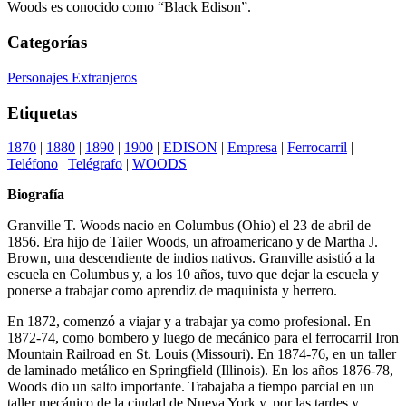
Woods es conocido como “Black Edison”.
Categorías
Personajes Extranjeros
Etiquetas
1870
|
1880
|
1890
|
1900
|
EDISON
|
Empresa
|
Ferrocarril
|
Teléfono
|
Telégrafo
|
WOODS
Biografía
Granville T. Woods nacio en Columbus (Ohio) el 23 de abril de
1856. Era hijo de Tailer Woods, un afroamericano y de Martha J.
Brown, una descendiente de indios nativos. Granville asistió a la
escuela en Columbus y, a los 10 años, tuvo que dejar la escuela y
ponerse a trabajar como aprendiz de maquinista y herrero.
En 1872, comenzó a viajar y a trabajar ya como profesional. En
1872-74, como bombero y luego de mecánico para el ferrocarril Iron
Mountain Railroad en St. Louis (Missouri). En 1874-76, en un taller
de laminado metálico en Springfield (Illinois). En los años 1876-78,
Woods dio un salto importante. Trabajaba a tiempo parcial en un
taller mecánico de la ciudad de Nueva York y, por las tardes y