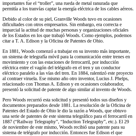
importantes fue el “troller”, una rueda de metal ranurada que
permitía a los tranvías captar la energía eléctrica de los cables aéreos.
Debido al color de su piel, Granville Woods tuvo en ocasiones
dificultades con otros empresarios. Sin embargo, era correcta e
imparcial la actitud de muchas personas y organizaciones oficiales
de los Estados en los que trabajó Woods. Como ejemplos, podemos
citar a T. A. Edison y la Oficina de Patentes de Ohio.
En 1881, Woods comenzó a trabajar en su invento más importante,
un sistema de telegrafía móvil para la comunicación entre trenes en
movimiento y con las estaciones de ferrocarril, por inducción
eléctrica entre el vagón del telégrafo en el tren y un conductor
eléctrico paralelo a las vías del tren. En 1884, ralentizó este proyecto
al contraer viruela. Ese mismo año otro inventor, Lucius J. Phelps,
relacionado con Thomas A. Edison y en ocasiones colaborador,
presentó la solicitud de patente de algo similar al invento de Woods.
Pero Woods recurrió esta solicitud y presentó todos sus diseños y
documentos preparados desde 1881. La resolución de la Oficina de
Patentes del Estado de Ohio le dio la razón a Woods, que obtuvo
una serie de patentes de este sistema telegráfico para el ferrocarril en
1887 (“Railway Telegraphy”, “Induction Telegraphy”, etc.). El 29
de noviembre de este mismo, Woods recibió una patente para su
sistema de telégrafo por inducción. Entonces fue Edison el que