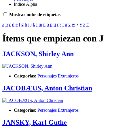
Índice Alpha
Mostrar nube de etiquetas
a
b
c
d
e
f
g
h
i
j
k
l
m
n
o
p
q
r
s
t
u
v
w
x
y
z
#
Ítems que empiezan con J
JACKSON, Shirley Ann
Categorías:
Personajes Extranjeros
JACOBÆUS, Anton Christian
Categorías:
Personajes Extranjeros
JANSKY, Karl Guthe