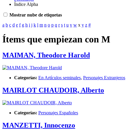
Índice Alpha
Mostrar nube de etiquetas
a
b
c
d
e
f
g
h
i
j
k
l
m
n
o
p
q
r
s
t
u
v
w
x
y
z
#
Ítems que empiezan con M
MAIMAN, Theodore Harold
Categorías:
En Artículos seminales
,
Personajes Extranjeros
MAIRLOT CHAUDOIR, Alberto
Categorías:
Personajes Españoles
MANZETTI, Innocenzo