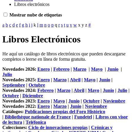
Libros electrónicos
Mostrar nube de etiquetas
a
b
c
d
e
f
g
h
i
j
k
l
m
n
o
p
q
r
s
t
u
v
w
x
y
z
#
Libros Electrónicos
He aquí un catálogo de libros electrónicos que pueden descargarse
completos o leerse en línea de forma gratuita.
Novedades 2026:
Enero
|
Febrero
|
Marzo
|
Mayo
|
Junio
|
Julio
Novedades 2025
:
Enero
|
Marzo
|
Abril
|
Mayo
|
Junio
|
Septiembre
|
Octubre
Novedades 2024
:
Febrero
|
Marzo
|
Abril
|
Mayo
|
Junio
|
Julio
|
Octubre
|
Diciembre
Novedades 2023
:
Enero
|
Mayo
|
Junio
|
Octubre
|
Noviembre
Novedades 2022:
Enero
|
Marzo
|
Junio
|
Noviembre
Catálogos:
Publicaciones propias del Foro Histórico
|
Bibliothèque nationale de France
|
Fundetel
|
Libros con visor
de lectura
|
Teléfonica
Colecciones:
Ciclo de innovaciones propias
|
Crónicas y