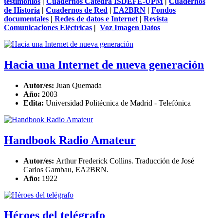
testimonios
|
Cuadernos Cátedra ISDEFE-UPM
|
Cuadernos
de Historia
|
Cuadernos de Red
|
EA2BRN
|
Fondos
documentales
|
Redes de datos e Internet
|
Revista
Comunicaciones Eléctricas
|
Voz Imagen Datos
Hacia una Internet de nueva generación
Autor/es:
Juan Quemada
Año:
2003
Edita:
Universidad Politécnica de Madrid - Telefónica
Handbook Radio Amateur
Autor/es:
Arthur Frederick Collins. Traducción de José
Carlos Gambau, EA2BRN.
Año:
1922
Héroes del telégrafo