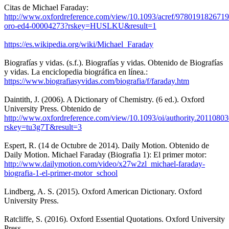
Citas de Michael Faraday:
http://www.oxfordreference.com/view/10.1093/acref/9780191826719
oro-ed4-00004273?rskey=HUSLKU&result=1
https://es.wikipedia.org/wiki/Michael_Faraday
Biografías y vidas. (s.f.). Biografías y vidas. Obtenido de Biografías
y vidas. La enciclopedia biográfica en línea.:
https://www.biografiasyvidas.com/biografia/f/faraday.htm
Daintith, J. (2006). A Dictionary of Chemistry. (6 ed.). Oxford
University Press. Obtenido de
http://www.oxfordreference.com/view/10.1093/oi/authority.201108
rskey=tu3g7T&result=3
Espert, R. (14 de Octubre de 2014). Daily Motion. Obtenido de
Daily Motion. Michael Faraday (Biografia 1): El primer motor:
http://www.dailymotion.com/video/x27w2zl_michael-faraday-
biografia-1-el-primer-motor_school
Lindberg, A. S. (2015). Oxford American Dictionary. Oxford
University Press.
Ratcliffe, S. (2016). Oxford Essential Quotations. Oxford University
Press.