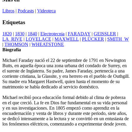
Libros
|
Podcasts
|
Videoteca
Etiquetas
1820
|
1830
|
1840
|
Electrotecnia
|
FARADAY
|
GEISSLER
|
LA_RIVE
|
LOVELACE
|
MAXWELL
|
PLÜCKER
|
SMITH_W
|
THOMSON
|
WHEATSTONE
Biografía
Michael Faraday nació el 22 de septiembre de 1791 en Newington
Butts, en aquella época una zona urbana del condado de Surrey, en
el sureste de Inglaterra. Su padre, James Faraday, pertenecía a una
corriente cristiana, la Glassite, y era herrero en el pueblo de Outhgill.
Su madre era Margaret Hastwell, quien hasta el momento de su
matrimonio se había dedicado al servicio doméstico.
Michael recibió poca educación formal debido al clima de pobreza
en el que creció. La fe en Dios fue fundamental en su vida personal
y en sus investigaciones. En 1805 empezó como aprendiz en la
encuadernación y venta de libros y durante este periodo, siete años,
se dedicó intensamente a la lectura y se convirtió en un entusiasta de
los fenómenos eléctricos, comenzando a experimentar desde joven.