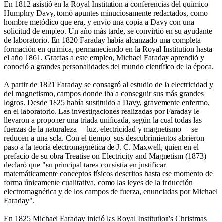
En 1812 asistió en la Royal Institution a conferencias del químico
Humphry Davy, tomó apuntes minuciosamente redactados, como
hombre metódico que era, y envío una copia a Davy con una
solicitud de empleo. Un año más tarde, se convirtió en su ayudante
de laboratorio. En 1820 Faraday había alcanzado una completa
formación en química, permaneciendo en la Royal Institution hasta
el año 1861. Gracias a este empleo, Michael Faraday aprendió y
conoció a grandes personalidades del mundo científico de la época.
A partir de 1821 Faraday se consagró al estudio de la electricidad y
del magnetismo, campos donde iba a conseguir sus más grandes
logros. Desde 1825 había sustituido a Davy, gravemente enfermo,
en el laboratorio. Las investigaciones realizadas por Faraday le
llevaron a proponer una triada unificada, según la cual todas las
fuerzas de la naturaleza —luz, electricidad y magnetismo— se
reducen a una sola. Con el tiempo, sus descubrimientos abrieron
paso a la teoría electromagnética de J. C. Maxwell, quien en el
prefacio de su obra Treatise on Electricity and Magnetism (1873)
declaró que "su principal tarea consistía en justificar
matemáticamente conceptos físicos descritos hasta ese momento de
forma únicamente cualitativa, como las leyes de la inducción
electromagnética y de los campos de fuerza, enunciadas por Michael
Faraday".
En 1825 Michael Faraday inició las Royal Institution's Christmas