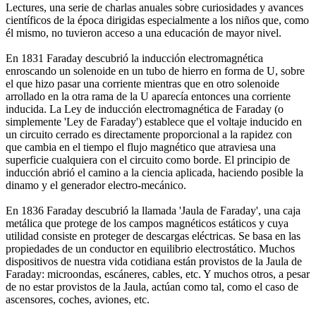
Lectures, una serie de charlas anuales sobre curiosidades y avances
científicos de la época dirigidas especialmente a los niños que, como
él mismo, no tuvieron acceso a una educación de mayor nivel.
En 1831 Faraday descubrió la inducción electromagnética
enroscando un solenoide en un tubo de hierro en forma de U, sobre
el que hizo pasar una corriente mientras que en otro solenoide
arrollado en la otra rama de la U aparecía entonces una corriente
inducida. La Ley de inducción electromagnética de Faraday (o
simplemente 'Ley de Faraday') establece que el voltaje inducido en
un circuito cerrado es directamente proporcional a la rapidez con
que cambia en el tiempo el flujo magnético que atraviesa una
superficie cualquiera con el circuito como borde. El principio de
inducción abrió el camino a la ciencia aplicada, haciendo posible la
dinamo y el generador electro-mecánico.
En 1836 Faraday descubrió la llamada 'Jaula de Faraday', una caja
metálica que protege de los campos magnéticos estáticos y cuya
utilidad consiste en proteger de descargas eléctricas. Se basa en las
propiedades de un conductor en equilibrio electrostático. Muchos
dispositivos de nuestra vida cotidiana están provistos de la Jaula de
Faraday: microondas, escáneres, cables, etc. Y muchos otros, a pesar
de no estar provistos de la Jaula, actúan como tal, como el caso de
ascensores, coches, aviones, etc.