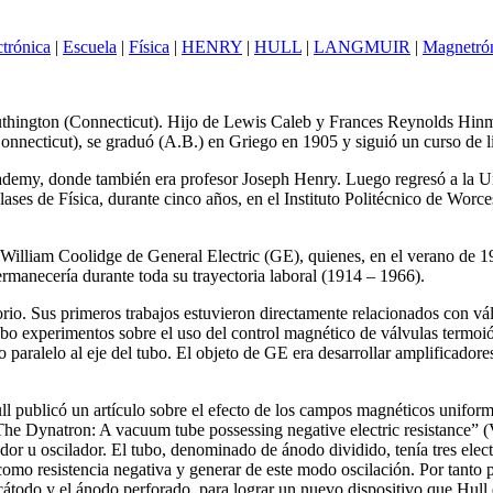
ctrónica
|
Escuela
|
Física
|
HENRY
|
HULL
|
LANGMUIR
|
Magnetró
uthington (Connecticut). Hijo de Lewis Caleb y Frances Reynolds Hinman
nnecticut), se graduó (A.B.) en Griego en 1905 y siguió un curso de li
demy, donde también era profesor Joseph Henry. Luego regresó a la U
 clases de Física, durante cinco años, en el Instituto Politécnico de Wo
William Coolidge de General Electric (GE), quienes, en el verano de 19
rmanecería durante toda su trayectoria laboral (1914 – 1966).
io. Sus primeros trabajos estuvieron directamente relacionados con válv
bo experimentos sobre el uso del control magnético de válvulas termoiónic
ralelo al eje del tubo. El objeto de GE era desarrollar amplificadores 
l publicó un artículo sobre el efecto de los campos magnéticos uniforme
 “The Dynatron: A vacuum tube possessing negative electric resistance” 
dor u oscilador. El tubo, denominado de ánodo dividido, tenía tres ele
como resistencia negativa y generar de este modo oscilación. Por tanto
 cátodo y el ánodo perforado, para lograr un nuevo dispositivo que Hull