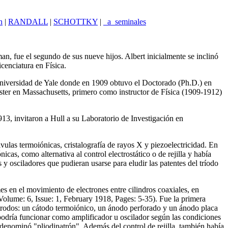
n
|
RANDALL
|
SCHOTTKY
|
_a_seminales
, fue el segundo de sus nueve hijos. Albert inicialmente se inclinó
cenciatura en Física.
niversidad de Yale donde en 1909 obtuvo el Doctorado (Ph.D.) en
rcester en Massachusetts, primero como instructor de Física (1909-1912)
13, invitaron a Hull a su Laboratorio de Investigación en
ulas termoiónicas, cristalografía de rayos X y piezoelectricidad. En
as, como alternativa al control electrostático o de rejilla y había
y osciladores que pudieran usarse para eludir las patentes del tríodo
s en el movimiento de electrones entre cilindros coaxiales, en
(Volume: 6, Issue: 1, February 1918, Pages: 5-35). Fue la primera
ctrodos: un cátodo termoiónico, un ánodo perforado y un ánodo placa
 podría funcionar como amplificador u oscilador según las condiciones
 denominó "pliodinatrón". Además del control de rejilla, también había