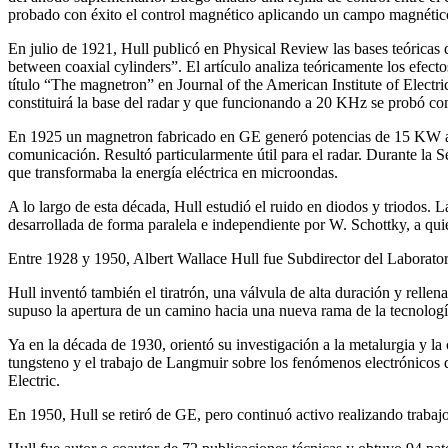
probado con éxito el control magnético aplicando un campo magnético 
En julio de 1921, Hull publicó en Physical Review las bases teóricas d
between coaxial cylinders”. El artículo analiza teóricamente los efec
título “The magnetron” en Journal of the American Institute of Electr
constituirá la base del radar y que funcionando a 20 KHz se probó com
En 1925 un magnetron fabricado en GE generó potencias de 15 KW a f
comunicación. Resultó particularmente útil para el radar. Durante l
que transformaba la energía eléctrica en microondas.
A lo largo de esta década, Hull estudió el ruido en diodos y triodos. L
desarrollada de forma paralela e independiente por W. Schottky, a qui
Entre 1928 y 1950, Albert Wallace Hull fue Subdirector del Laborato
Hull inventó también el tiratrón, una válvula de alta duración y rellen
supuso la apertura de un camino hacia una nueva rama de la tecnología,
Ya en la década de 1930, orientó su investigación a la metalurgia y la
tungsteno y el trabajo de Langmuir sobre los fenómenos electrónicos d
Electric.
En 1950, Hull se retiró de GE, pero continuó activo realizando trabajo