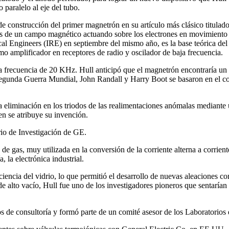
paralelo al eje del tubo.
e construcción del primer magnetrón en su artículo más clásico titulado
tos de un campo magnético actuando sobre los electrones en movimiento d
ical Engineers (IRE) en septiembre del mismo año, es la base teórica d
o amplificador en receptores de radio y oscilador de baja frecuencia.
recuencia de 20 KHz. Hull anticipó que el magnetrón encontraría un 
a Segunda Guerra Mundial, John Randall y Harry Boot se basaron en el c
a eliminación en los triodos de las realimentaciones anómalas mediante un
en se atribuye su invención.
rio de Investigación de GE.
a de gas, muy utilizada en la conversión de la corriente alterna a corrien
 la electrónica industrial.
 ciencia del vidrio, lo que permitió el desarrollo de nuevas aleaciones c
e alto vacío, Hull fue uno de los investigadores pioneros que sentarían 
s de consultoría y formó parte de un comité asesor de los Laboratorios d