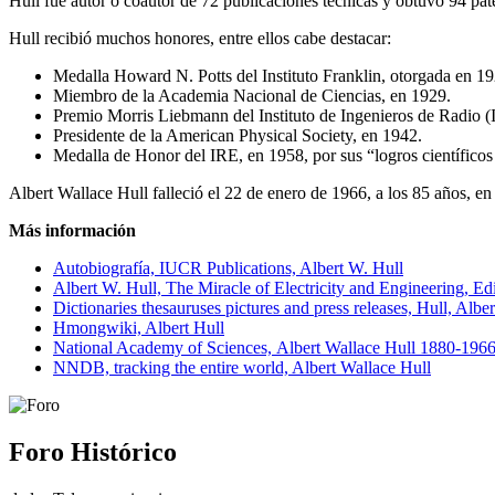
Hull fue autor o coautor de 72 publicaciones técnicas y obtuvo 94 pa
Hull recibió muchos honores, entre ellos cabe destacar:
Medalla Howard N. Potts del Instituto Franklin, otorgada en 1924
Miembro de la Academia Nacional de Ciencias, en 1929.
Premio Morris Liebmann del Instituto de Ingenieros de Radio (I
Presidente de la American Physical Society, en 1942.
Medalla de Honor del IRE, en 1958, por sus “logros científicos 
Albert Wallace Hull falleció el 22 de enero de 1966, a los 85 años, 
Más información
Autobiografía, IUCR Publications, Albert W. Hull
Albert W. Hull, The Miracle of Electricity and Engineering, E
Dictionaries thesauruses pictures and press releases, Hull, Albe
Hmongwiki, Albert Hull
National Academy of Sciences, Albert Wallace Hull 1880-196
NNDB, tracking the entire world, Albert Wallace Hull
Foro Histórico