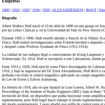
Etiquetas
1900
|
1910
|
1920
|
1930
|
1950
|
ALEXANDERSON
|
BOOT
|
Ele
Biografía
Albert Wallace Hull nació el 19 de abril de 1880 en una granja en So
por las Letras Clásicas y, en la Universidad de Yale en New Haven (Co
Durante 1905 y 1906, Hull enseñó alemán y francés en la Albany Aca
Física. Hull realizó investigaciones sobre Fotoelectricidad e impartió
y después como Profesor Ayudante de Física (1912-1914).
La calidad de sus trabajos llegó a conocimiento de Irving Langmuir y 
Schenectady. En 1914, Hull se incorporó a este Laboratorio, donde pe
Entre 1914 y 1928, Hull ejerció como Físico Investigador de Laborator
1916, y bajo la sugerencia del Dr. Ernst Alexanderson, Hull llevó a ca
probado con éxito el control magnético aplicando un campo magnético pa
de Lee de Forest y Edwin Armstrong.
En febrero de 1918, año en que finalizó la Gran Guerra, Albert W. Hul
Proceedings of the Institute of Radio Engineers (IRE), bajo el título
invención de Hull, un dispositivo que podía funcionar como amplifica
suplementaria; pero Hull logró hacer trabajar el ánodo suplementario 
del ánodo suplementario. Luego añadió una rejilla de control entre el