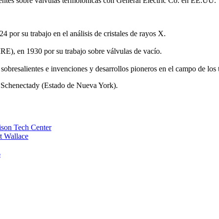
tentes sobre válvulas termoiónicas con General Electric Co. en EE.UU.
 por su trabajo en el análisis de cristales de rayos X.
RE), en 1930 por su trabajo sobre válvulas de vacío.
sobresalientes e invenciones y desarrollos pioneros en el campo de los 
en Schenectady (Estado de Nueva York).
dison Tech Center
rt Wallace
6