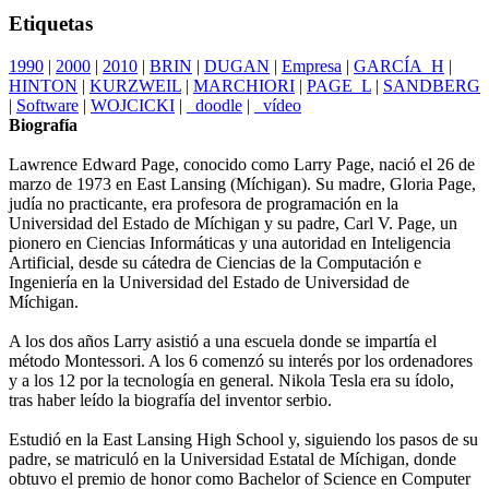
Etiquetas
1990
|
2000
|
2010
|
BRIN
|
DUGAN
|
Empresa
|
GARCÍA_H
|
HINTON
|
KURZWEIL
|
MARCHIORI
|
PAGE_L
|
SANDBERG
|
Software
|
WOJCICKI
|
_doodle
|
_vídeo
Biografía
Lawrence Edward Page, conocido como Larry Page, nació el 26 de
marzo de 1973 en East Lansing (Míchigan). Su madre, Gloria Page,
judía no practicante, era profesora de programación en la
Universidad del Estado de Míchigan y su padre, Carl V. Page, un
pionero en Ciencias Informáticas y una autoridad en Inteligencia
Artificial, desde su cátedra de Ciencias de la Computación e
Ingeniería en la Universidad del Estado de Universidad de
Míchigan.
A los dos años Larry asistió a una escuela donde se impartía el
método Montessori. A los 6 comenzó su interés por los ordenadores
y a los 12 por la tecnología en general. Nikola Tesla era su ídolo,
tras haber leído la biografía del inventor serbio.
Estudió en la East Lansing High School y, siguiendo los pasos de su
padre, se matriculó en la Universidad Estatal de Míchigan, donde
obtuvo el premio de honor como Bachelor of Science en Computer