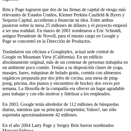
Brin y Page lograron que dos de las firmas de capital de riesgo más
relevantes de Estados Unidos, Kleiner Perkins Caufield & Byers y
Sequoia Capital, accedieran a financiar su idea. Entre ambas
pusieron sobre la mesa 25 millones de dólares y el proyecto empezó
a ser una realidad. En marzo de 2001 nombraron a Eric Schmidt,
antiguo Presidente de Novell, para el mismo cargo en Google y
Page se concentró en la Dirección de Productos.
Trasladaron sus oficinas a Googleplex, actual sede central de
Google en Mountain View (California). En un edificio
absolutamente original, más de un centenar de personas trabajaba en
un ambiente poco común. Tenían a su disposición clases de yoga,
masajes, bares, máquinas de helado gratis, comida con alimentos
orgánicos preparada por dos jefes de cocina, una mesa de ping-
pong, piscina, dos pianos y encuentros de hockey dos veces por
semana. La filosofía de la compañía era ofrecer un lugar agradable
para trabajar y con ello motivar y fidelizar a los empleados.
En 2003, Google tenía alrededor de 112 millones de búsquedas
diarias, mientras que su principal competidor, Yahoo!, tan sólo
soportaba aproximadamente 42 millones.
En el año 2004 Larry Page y Sergey Brin fueron nombrados
Marconi Fellows.