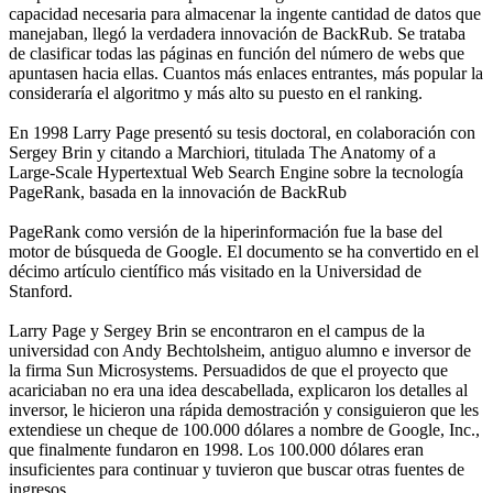
capacidad necesaria para almacenar la ingente cantidad de datos que
manejaban, llegó la verdadera innovación de BackRub. Se trataba
de clasificar todas las páginas en función del número de webs que
apuntasen hacia ellas. Cuantos más enlaces entrantes, más popular la
consideraría el algoritmo y más alto su puesto en el ranking.
En 1998 Larry Page presentó su tesis doctoral, en colaboración con
Sergey Brin y citando a Marchiori, titulada The Anatomy of a
Large-Scale Hypertextual Web Search Engine sobre la tecnología
PageRank, basada en la innovación de BackRub
PageRank como versión de la hiperinformación fue la base del
motor de búsqueda de Google. El documento se ha convertido en el
décimo artículo científico más visitado en la Universidad de
Stanford.
Larry Page y Sergey Brin se encontraron en el campus de la
universidad con Andy Bechtolsheim, antiguo alumno e inversor de
la firma Sun Microsystems. Persuadidos de que el proyecto que
acariciaban no era una idea descabellada, explicaron los detalles al
inversor, le hicieron una rápida demostración y consiguieron que les
extendiese un cheque de 100.000 dólares a nombre de Google, Inc.,
que finalmente fundaron en 1998. Los 100.000 dólares eran
insuficientes para continuar y tuvieron que buscar otras fuentes de
ingresos.