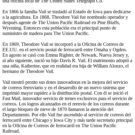
una oficina local de The United States Telegraph Co.
En 1866 la familia Vail se trasladó al Estado de Iowa para dedicarse
a la agricultura. En 1868, Theodore Vail fue nombrado operador y
después agente de The Union Pacific Railroad en Pine Bluffs,
Wyoming. Entonces esta población era el principal punto de
suministro de madera para The Union Pacific.
En 1869, Theodore Vail se incorporó a la Oficina de Correos de
EE.UU. en el servicio postal de ferrocarril entre Omaha y Ogden.
En agosto se casó con Emma Righter, de Newark, Nueva Jersey y,
al año siguiente, nació su hijo Davis R. Vail. El matrimonio adoptó a
una niña, Katherine, que en realidad era hija de William Alonzo, el
hermano de Theodore Vail.
Vail mostró pronto sus dotes innovadoras en la mejora del servicio
de correos ferroviario y en el desarrollo de un nuevo sistema que
imprimió mayor rapidez a la distribución postal. Con él se inició el
Fast Mail, innovador servicio de trenes exclusivos para el servicio de
correos. Los logros alcanzados en el reenvío de los correos durante
el largo bloqueo de nieve de 1870 llamaron la atención del
Departamento. Por ello Vail fue ascendido al servicio de correos del
ferrocarril entre Chicago y Iowa City y más tarde secretario principal
en la Oficina de Correos de ferrocarril en The Union Pacific
Railroad.