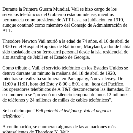
Durante la Primera Guerra Mundial, Vail se hizo cargo de los
servicios telefónicos del Gobierno estadounidense, mientras
permanecía como presidente de ATT hasta su jubilación en 1919,
aunque continuó como miembro del Consejo de Administración de
ATT.
Theodore Newton Vail murió a la edad de 74 años, el 16 de abril de
1920 en el Hospital Hopkins de Baltimore, Maryland, a donde había
sido trasladado en su ferrocarril personal desde la isla residencial de
alto standing de Jekill en el Estado de Georgia.
Como tributo a Vail, el servicio telefónico en los Estados Unidos se
detuvo durante un minuto la mañana del 18 de abril de 1920,
mientras se realizaba su funeral en Parsippany, Nueva Jersey. De
11:00 a 11:01, hora del Este y 8:00 a 8:01 a.m., hora del Pacífico,
los operadores telefónicos de A T&T desconectaron las llamadas. En
ese momento se “provocó un silencio temporal de unos 12 millones
de teléfonos y 24 millones de millas de cables telefónicos".
Se ha dicho que “
Bell patentó el teléfono y Vail el negocio
telefónico
”.
A continuación, se enumeran algunas de las actuaciones más
sobresalientes de Theodore N. Vail: