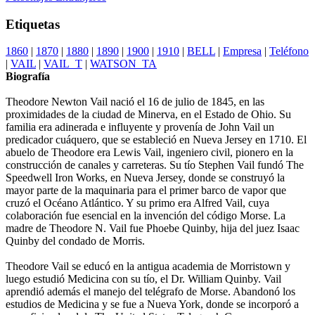
Etiquetas
1860
|
1870
|
1880
|
1890
|
1900
|
1910
|
BELL
|
Empresa
|
Teléfono
|
VAIL
|
VAIL_T
|
WATSON_TA
Biografía
Theodore Newton Vail nació el 16 de julio de 1845, en las
proximidades de la ciudad de Minerva, en el Estado de Ohio. Su
familia era adinerada e influyente y provenía de John Vail un
predicador cuáquero, que se estableció en Nueva Jersey en 1710. El
abuelo de Theodore era Lewis Vail, ingeniero civil, pionero en la
construcción de canales y carreteras. Su tío Stephen Vail fundó The
Speedwell Iron Works, en Nueva Jersey, donde se construyó la
mayor parte de la maquinaria para el primer barco de vapor que
cruzó el Océano Atlántico. Y su primo era Alfred Vail, cuya
colaboración fue esencial en la invención del código Morse. La
madre de Theodore N. Vail fue Phoebe Quinby, hija del juez Isaac
Quinby del condado de Morris.
Theodore Vail se educó en la antigua academia de Morristown y
luego estudió Medicina con su tío, el Dr. William Quinby. Vail
aprendió además el manejo del telégrafo de Morse. Abandonó los
estudios de Medicina y se fue a Nueva York, donde se incorporó a