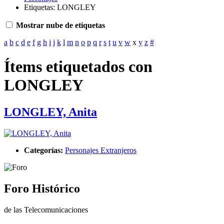
Etiquetas: LONGLEY
Mostrar nube de etiquetas
a
b
c
d
e
f
g
h
i
j
k
l
m
n
o
p
q
r
s
t
u
v
w
x
y
z
#
Ítems etiquetados con
LONGLEY
LONGLEY, Anita
Categorías:
Personajes Extranjeros
Foro Histórico
de las Telecomunicaciones