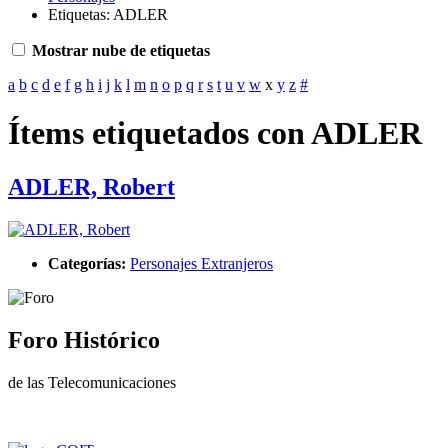
Etiquetas: ADLER
Mostrar nube de etiquetas
a
b
c
d
e
f
g
h
i
j
k
l
m
n
o
p
q
r
s
t
u
v
w
x
y
z
#
Ítems etiquetados con ADLER
ADLER, Robert
Categorías:
Personajes Extranjeros
Foro Histórico
de las Telecomunicaciones